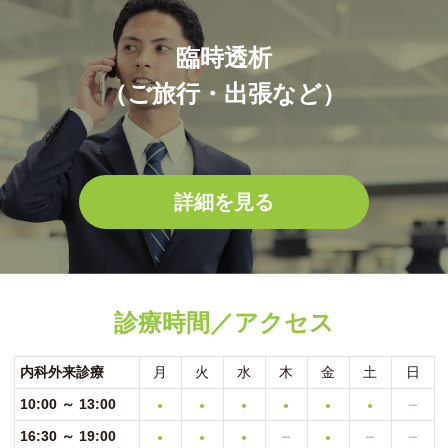
臨時透析
（ご旅行・出張など）
詳細を見る
診療時間／アクセス
内科外来診療
月
火
水
木
金
土
日
10:00 ～ 13:00
●
●
●
●
●
●
ー
16:30 ～ 19:00
●
●
●
ー
●
ー
ー