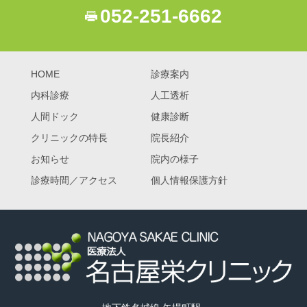
052-251-6662
HOME
診療案内
内科診療
人工透析
人間ドック
健康診断
クリニックの特長
院長紹介
お知らせ
院内の様子
診療時間／アクセス
個人情報保護方針